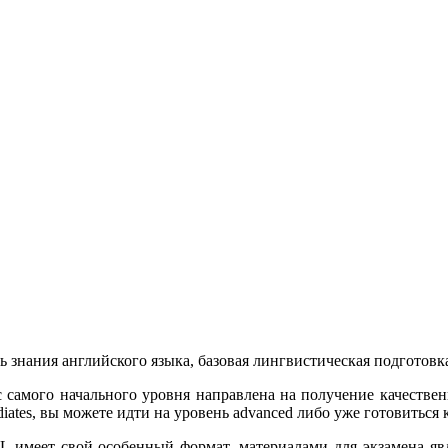
знания английского языка, базовая лингвистическая подготовк
 самого начального уровня направлена на получение качествен
mediates, вы можете идти на уровень advanced либо уже готовитьс
 имеет свой особенный формат, материалами для экзамена явл