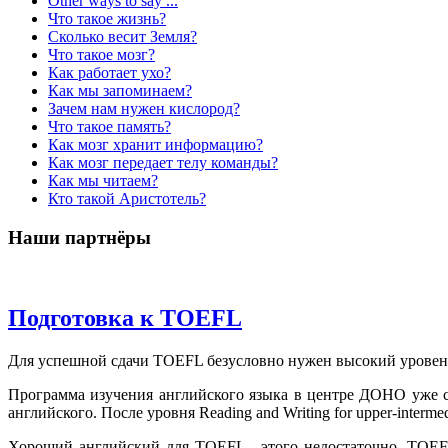
Other ways to say ...
Что такое жизнь?
Сколько весит Земля?
Что такое мозг?
Как работает ухо?
Как мы запоминаем?
Зачем нам нужен кислород?
Что такое память?
Как мозг хранит информацию?
Как мозг передает телу команды?
Как мы читаем?
Кто такой Аристотель?
Наши партнёры
Подготовка к TOEFL
Для успешной сдачи TOEFL безусловно нужен высокий уровень 
Программа изучения английского языка в центре ДОНО уже с
английского. После уровня Reading and Writing for upper-inter
Хороший английский для TOEFL - этого недостаточно. TOEFL