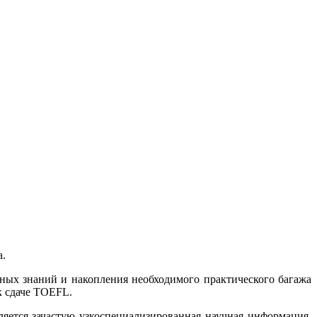
а.
ных знаний и накопления необходимого практического багажа
я к сдаче TOEFL.
яется зачастую узкоспециализированная научная информация,