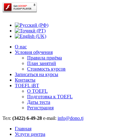
О нас
Условия обучения
Правила приёма
План занятий
Стоимость курсов
Записаться на курсы
Контакты
TOEFL iBT
О TOEFL
Подготовка к TOEFL
Даты теста
Регистрация
Тел:
(3422) 6-49-28
e-mail:
info@dono.tj
Главная
Услуги центра