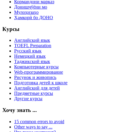
Кормандони марказ
Донишҷӯёни мо
Мулоҳизаҳо
Ҳамкорӣ бо ДОНО
Курсы
Английский язык
TOEFL Preparation
Русский язык
Немецкий язык
Таджикский язык
Компьютерные курсы
Web-программирование
Рисунок и живопись
Подготовка детей к школе
Английский для детей
Предметные курсы
Другие курсы
Хочу знать ...
15 common errors to avoid
Other ways to say ...