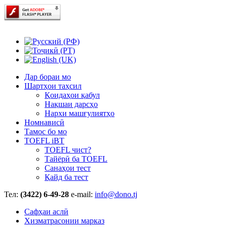
Дар бораи мо
Шартҳои таҳсил
Қоидаҳои қабул
Нақшаи дарсҳо
Нархи машғулиятҳо
Номнависӣ
Тамос бо мо
TOEFL iBT
TOEFL чист?
Тайёрӣ ба TOEFL
Санаҳои тест
Қайд ба тест
Тел:
(3422) 6-49-28
e-mail:
info@dono.tj
Сафҳаи аслӣ
Хизматрасонии марказ