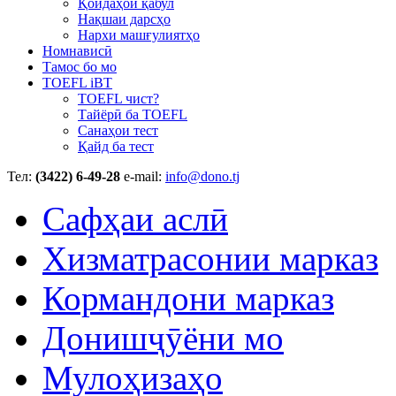
Қоидаҳои қабул
Нақшаи дарсҳо
Нархи машғулиятҳо
Номнависӣ
Тамос бо мо
TOEFL iBT
TOEFL чист?
Тайёрӣ ба TOEFL
Санаҳои тест
Қайд ба тест
Тел:
(3422) 6-49-28
e-mail:
info@dono.tj
Сафҳаи аслӣ
Хизматрасонии марказ
Кормандони марказ
Донишҷӯёни мо
Мулоҳизаҳо