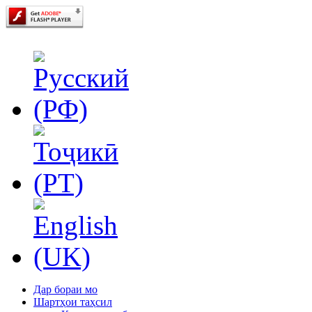
Дар бораи мо
Шартҳои таҳсил