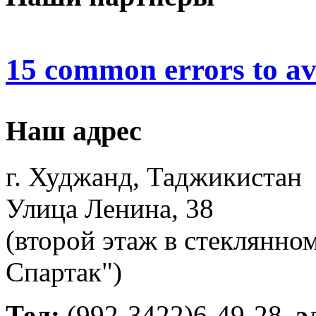
15 common errors to av
Наш адрес
г. Худжанд, Таджикистан
Улица Ленина, 38
(второй этаж в стеклянно
Спартак")
Тел:
(992-3422)6-49-28
э