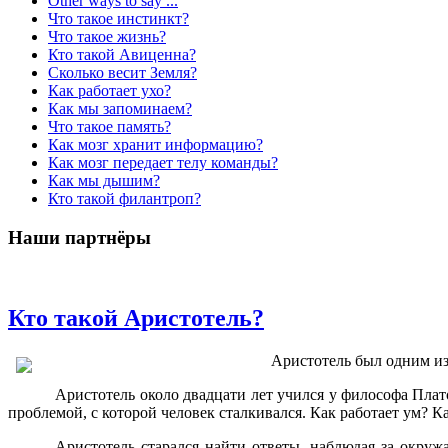
Other ways to say ...
Что такое инстинкт?
Что такое жизнь?
Кто такой Авиценна?
Сколько весит Земля?
Как работает ухо?
Как мы запоминаем?
Что такое память?
Как мозг хранит информацию?
Как мозг передает телу команды?
Как мы дышим?
Кто такой филантроп?
Наши партнёры
Кто такой Аристотель?
Аристотель был одним и
Аристотель около двадцати лет учился у философа Плат
проблемой, с которой человек сталкивался. Как работает ум? К
Аристотель старался найти ответы, наблюдая за окру