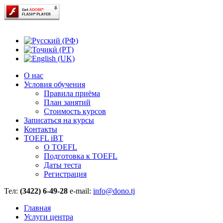
О нас
Условия обучения
Правила приёма
План занятий
Стоимость курсов
Записаться на курсы
Контакты
TOEFL iBT
О TOEFL
Подготовка к TOEFL
Даты теста
Регистрация
Тел:
(3422) 6-49-28
e-mail:
info@dono.tj
Главная
Услуги центра