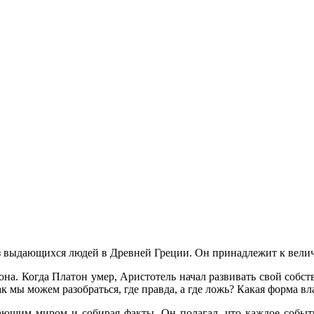
з выдающихся людей в Древней Греции. Он принадлежит к вели
она. Когда Платон умер, Аристотель начал развивать свой собс
ак мы можем разобраться, где правда, а где ложь? Какая форма в
жающим миром и собирая факты. Он полагал, что каждое событ