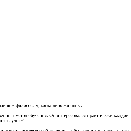
чайшим философам, когда-либо жившим.
твенный метод обучения. Он интересовался практически каждой
ласти лучше?
ие имеет логическое объяснение, и был одним из первых, кто