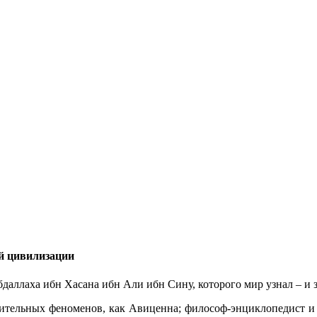
й цивилизации
бдаллаха ибн Хасана ибн Али ибн Сину, которого мир узнал – и
вительных феноменов, как Авиценна; философ-энциклопедист 