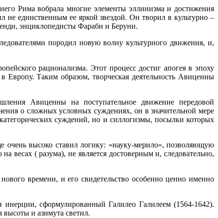
внего Рима вобрала многие элементы эллинизма и достижения
 не единственным ее яркой звездой. Он творил в культурно –
женди, энциклопедисты Фараби и Беруни.
ледователями породил новую волну культурного движения, и,
опейского рационализма. Этот процесс достиг апогея в эпоху
 в Европу. Таким образом, творческая деятельность Авиценны
мышления Авиценны на поступательное движение передовой
чения о сложных условных суждениях, он в значительной мере
 категорических суждений, но и силлогизмы, посылки которых
е очень высоко ставил логику: «науку-мерило», позволяющую
 на весах ( разума), не является достоверным и, следовательно,
нового времени, и его свидетельство особенно ценно именно
 инерции, сформулированный Галилео Галилеем (1564-1642).
 высоты и азимута светил.