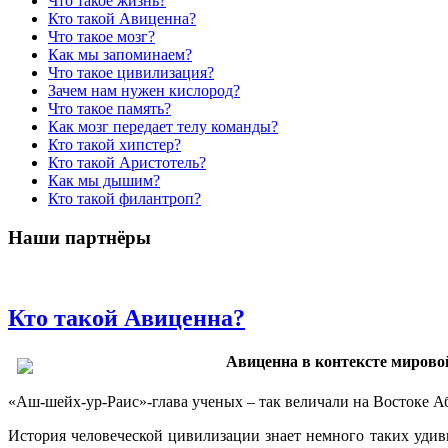
Что такое жизнь?
Кто такой Авиценна?
Что такое мозг?
Как мы запоминаем?
Что такое цивилизация?
Зачем нам нужен кислород?
Что такое память?
Как мозг передает телу команды?
Кто такой хипстер?
Кто такой Аристотель?
Как мы дышим?
Кто такой филантроп?
Наши партнёры
Кто такой Авиценна?
Авиценна в контексте мирово
«Аш-шейх-ур-Раис»-глава ученых – так величали на Востоке А
История человеческой цивилизации знает немного таких уди