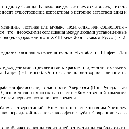
по диску Солнца. В науке же долгое время считалось, что это
 вносит существование коррективы в историю естествознания и
медицина, поэтика или музыка, педагогика или социология -
 том, что «необходимы соглашения между людьми установленные
говора, оформленного в XVIII веке Жан - Жаком Руссо (1712-
дназначался для исцеления тела, то «Китаб аш – Шифа» - Для
т с врожденными стремлениями к красоте и гармонии, изложены
т-Тайр» ( «Птицы»). Они оказали плодотворное влияние на
арабской философии, в частности Аверроэса (Ибн Рушда, 1126
 Данте в числе немногих называет в «Божественной комедии»
е с тем первого поэта нового времени.
убаи» - четверостиший. Но мало кто знает, что своим Учителем
ико–персидской поэзии: философские рубаи. Сохранились его
 приближение конца своих дней, отпустил на свободу слуг и