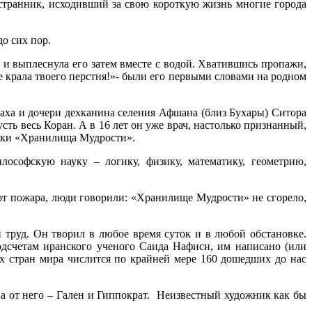
странник, исходивший за свою короткую жизнь многие города
о сих пор.
ь и выплеснула его затем вместе с водой. Хватившись пропажи,
е крала твоего перстня!»- были его первыми словами на родном
лаха и дочери дехканина селения Афшана (близ Бухары) Ситора
ь весь Коран. А в 16 лет он уже врач, настолько признанный,
теки «Хранилища Мудрости».
лософскую науку – логику, физику, математику, геометрию,
 от пожара, люди говорили: «Хранилище Мудрости» не сгорело,
труд. Он творил в любое время суток и в любой обстановке.
одсчетам иранского ученого Саида Нафиси, им написано (или
ых стран мира числится по крайней мере 160 дошедших до нас
а от него – Гален и Гиппократ. Неизвестный художник как бы