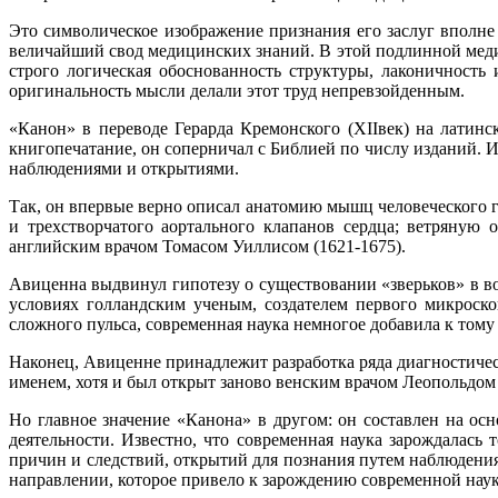
Это символическое изображение признания его заслуг вполне
величайший свод медицинских знаний. В этой подлинной мед
строго логическая обоснованность структуры, лаконичность
оригинальность мысли делали этот труд непревзойденным.
«Канон» в переводе Герарда Кремонского (XIIвек) на латин
книгопечатание, он соперничал с Библией по числу изданий. 
наблюдениями и открытиями.
Так, он впервые верно описал анатомию мышц человеческого г
и трехстворчатого аортального клапанов сердца; ветряную 
английским врачом Томасом Уиллисом (1621-1675).
Авиценна выдвинул гипотезу о существовании «зверьков» в во
условиях голландским ученым, создателем первого микроско
сложного пульса, современная наука немногое добавила к тому
Наконец, Авиценне принадлежит разработка ряда диагностичес
именем, хотя и был открыт заново венским врачом Леопольдом
Но главное значение «Канона» в другом: он составлен на ос
деятельности. Известно, что современная наука зарождалась 
причин и следствий, открытий для познания путем наблюдени
направлении, которое привело к зарождению современной наук