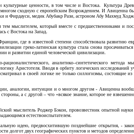
ни культурные ценности, в том числе и Востока. Культура Дре
 многом сходную с европейским Возрождением. И Авиценна был
даки и Фирдауси, медик Абубакр Рази, астроном Абу Махмуд Ход
л тем мыслителем, который вместе с предшественниками и пос
ь с Востока на Запад.
Франции, где в известной степени способствовала развитию евр
вилизации греко-латинская культура стала снова просачиваться
нии и развитии единой человеческой цивилизации.
о-рационалистического, аналитико–синтетического метода 
 логику Аристотеля. Вводя в орбиту логических исследований у
ссматривал в своей логике не только силлогизмы, состоящие из
кции, аналогии, интуиции и о многом другом - Авиценна вообщ
стороны, а с другой – что «всякое знание, которое не взвешенно
йский мыслитель Роджер Бэкон, провозвестник опытной науки 
 выдающимся естествоиспытателем.
альную идею, предвосхитившую позднейшие открытия, - закон
сти долгот двух географических пунктов и методов определения