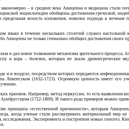
 закономерно – в средние века Авиценна и медицина стали по
ицинской энциклопедии обобщены достижения греческой, индийс
 и предельная ясность изложения, новизна подхода к вечным 
ском языке в течение нескольких столетий служил настольной 
Ибо Авиценна не только гениально обобщил достижения своих п
лаза и дал новое толкование механизма зрительного процесса, б
оспу и корь – болезни, которых не знали древнегреческие ме
де и в воздухе, посредством которых передаются инфекционные
па Левенгуком (1632-1723). Огромную ценность имеет его уче
 учению.
ких приемов. Например, метод перкуссии, то есть выявления вну
 Аунбруггером (1722-1809). И такого рода примеров можно прив
нове принципа «естественной причинности», которым Авиценна
тогда, когда ученые стали рассматривать материальный мир не
я, исследования, Эксперимента и построения новых гипотез. Кн
и.