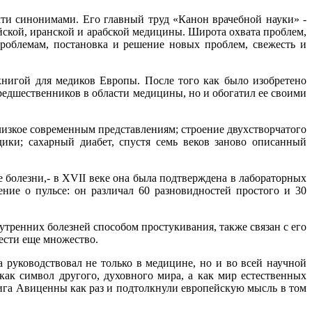
чти синонимами. Его главный труд «Канон врачебной науки» -
кой, иранской и арабской медицины. Широта охвата проблем,
проблемам, постановка и решение новых проблем, свежесть и
книгой для медиков Европы. После того как было изобретено
редшественников в области медицины, но и обогатил ее своими
лизкое современным представлениям; строение двухстворчатого
дики; сахарный диабет, спустя семь веков заново описанный
 болезни,- в XVII веке она была подтверждена в лабораторных
ние о пульсе: он различал 60 разновидностей простого и 30
тренних болезней способом простукивания, также связан с его
ести еще множество.
 руководствовал не только в медицине, но и во всей научной
 как символ другого, духовного мира, а как мир естественных
ига Авиценны как раз и подтолкнули европейскую мысль в том