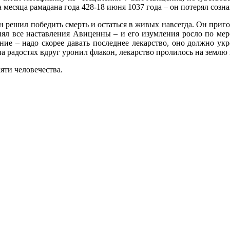
 месяца рамадана года 428-18 июня 1037 года – он потерял созна
он решил победить смерть и остаться в живых навсегда. Он приг
ял все наставления Авиценны – и его изумления росло по мере
ие – надо скорее давать последнее лекарство, оно должно ук
а радостях вдруг уронил флакон, лекарство пролилось на землю
яти человечества.