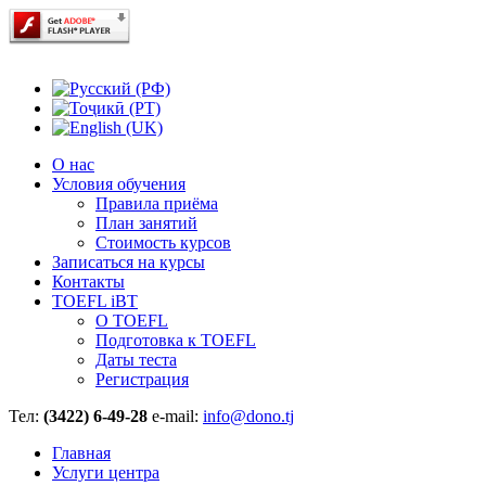
О нас
Условия обучения
Правила приёма
План занятий
Стоимость курсов
Записаться на курсы
Контакты
TOEFL iBT
О TOEFL
Подготовка к TOEFL
Даты теста
Регистрация
Тел:
(3422) 6-49-28
e-mail:
info@dono.tj
Главная
Услуги центра