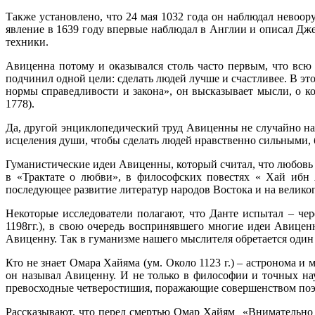
Также установлено, что 24 мая 1032 года он наблюдал невоор
явление в 1639 году впервые наблюдал в Англии и описал Дже
техники.
Авиценна потому и оказывался столь часто первым, что всю
подчинил одной цели: сделать людей лучше и счастливее. В э
нормы справедливости и закона», он высказывает мысли, о к
1778).
Да, другой энциклопедический труд Авиценны не случайно на
исцеления души, чтобы сделать людей нравственно сильными,
Гуманистические идеи Авиценны, который считал, что любовь 
в «Трактате о любви», в философских повестях « Хай ибн 
последующее развитие литератур народов Востока и на великог
Некоторые исследователи полагают, что Данте испытал – чер
1198гг.), в свою очередь воспринявшего многие идеи Авице
Авиценну. Так в гуманизме нашего мыслителя обретается один 
Кто не знает Омара Хайяма (ум. Около 1123 г.) – астронома и
он называл Авиценну. И не только в философии и точных на
превосходные четверостишия, поражающие совершенством по
Рассказывают, что перед смертью Омар Хайям «Внимательно 