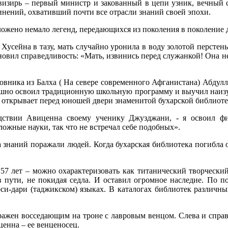
 визирь – первый министр и закованный в цепи узник, вечный 
нений, охвативший почти все отрасли знаний своей эпохи.
сложено немало легенд, передающихся из поколения в поколение д
 Хусейна в тазу, мать случайно уронила в воду золотой перстен
ановил справедливость: «Мать, извинись перед служанкой! Она н
новника из Балха ( На севере современного Афганистана) Абдул
пешно освоил традиционную школьную программу и выучил наизуст
ие открывает перед юношей двери знаменитой бухарской библио
едствии Авиценна своему ученику Джузджани, - я освоил фи
ожные науки, так что не встречал себе подобных».
а знаний поражали людей. Когда бухарская библиотека погибла
7 лет – можно охарактеризовать как титанический творческий 
в пути, не покидая седла. И оставил огромное наследие. По п
си-дари (таджикском) языках. В каталогах библиотек различн
ажен восседающим на троне с лавровым венцом. Слева и справ
енна – ее венценосец.