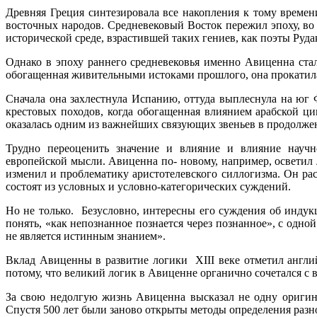
Древняя Греция синтезировала все накопления к тому време
восточных народов. Средневековый Восток пережил эпоху, во
исторической среде, взрастившей таких гениев, как поэты Ру
Однако в эпоху раннего средневековья именно Авиценна ста
обогащенная живительными истоками прошлого, она прокатилас
Сначала она захлестнула Испанию, оттуда выплеснула на юг 
крестовых походов, когда обогащенная влиянием арабской ци
оказалась одним из важнейших связующих звеньев в продолже
Трудно переоценить значение и влияние и влияние научн
европейской мысли. Авиценна по- новому, например, осветил
изменил и проблематику аристотелевского силлогизма. Он ра
состоят из условных и условно-категорических суждений.
Но не только. Безусловно, интересны его суждения об инду
понять, «как непознанное познается через познанное», с одной 
не является истинным знанием».
Вклад Авиценны в развитие логики XIII веке отметил англи
потому, что великий логик в Авиценне органично сочетался с
За свою недолгую жизнь Авиценна высказал не одну оригин
Спустя 500 лет были заново открыты методы определения разно