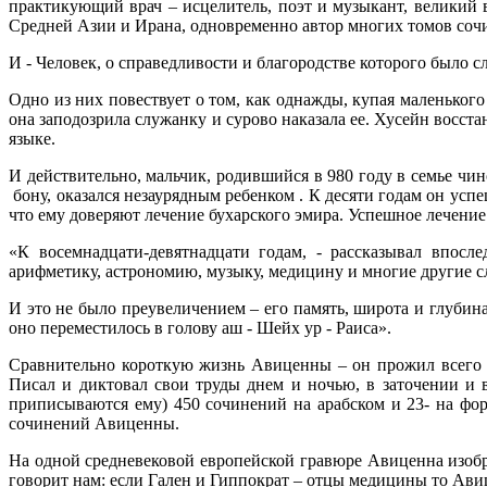
практикующий врач – исцелитель, поэт и музыкант, великий
Средней Азии и Ирана, одновременно автор многих томов сочи
И - Человек, о справедливости и благородстве которого было 
Одно из них повествует о том, как однажды, купая маленького
она заподозрила служанку и сурово наказала ее. Хусейн восст
языке.
И действительно, мальчик, родившийся в 980 году в семье чи
бону, оказался незаурядным ребенком . К десяти годам он ус
что ему доверяют лечение бухарского эмира. Успешное лечен
«К восемнадцати-девятнадцати годам, - рассказывал впосл
арифметику, астрономию, музыку, медицину и многие другие сл
И это не было преувеличением – его память, широта и глубин
оно переместилось в голову аш - Шейх ур - Раиса».
Сравнительно короткую жизнь Авиценны – он прожил всего 5
Писал и диктовал свои труды днем и ночью, в заточении и 
приписываются ему) 450 сочинений на арабском и 23- на фор
сочинений Авиценны.
На одной средневековой европейской гравюре Авиценна изобр
говорит нам: если Гален и Гиппократ – отцы медицины то Авиц