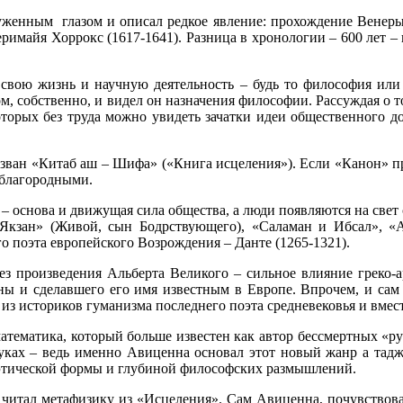
уженным глазом и описал редкое явление: прохождение Венеры 
римайя Хоррокс (1617-1641). Разница в хронологии – 600 лет –
 свою жизнь и научную деятельность – будь то философия или 
том, собственно, и видел он назначения философии. Рассуждая о
оторых без труда можно увидеть зачатки идеи общественного до
зван «Китаб аш – Шифа» («Книга исцеления»). Если «Канон» пре
 благородными.
– основа и движущая сила общества, а люди появляются на све
Якзан» (Живой, сын Бодрствующего), «Саламан и Ибсал», «А
о поэта европейского Возрождения – Данте (1265-1321).
ез произведения Альберта Великого – сильное влияние греко-
нны и сделавшего его имя известным в Европе. Впрочем, и сам
из историков гуманизма последнего поэта средневековья и вмест
 математика, который больше известен как автор бессмертных «р
уках – ведь именно Авиценна основал этот новый жанр а тадж
этической формы и глубиной философских размышлений.
читал метафизику из «Исцеления». Сам Авиценна, почувствовав